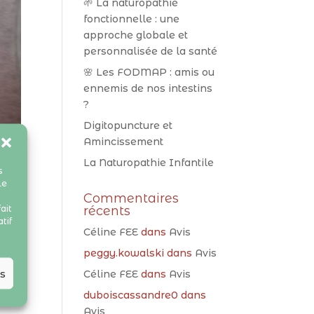
🌱 La naturopathie
fonctionnelle : une
approche globale et
personnalisée de la santé
🌸 Les FODMAP : amis ou
ennemis de nos intestins
?
Digitopuncture et
Amincissement
La Naturopathie Infantile
s
Le
Commentaires
ait
récents
tif
Céline FEE
dans
Avis
peggy.kowalski
dans
Avis
es
Céline FEE
dans
Avis
duboiscassandre0
dans
Avis