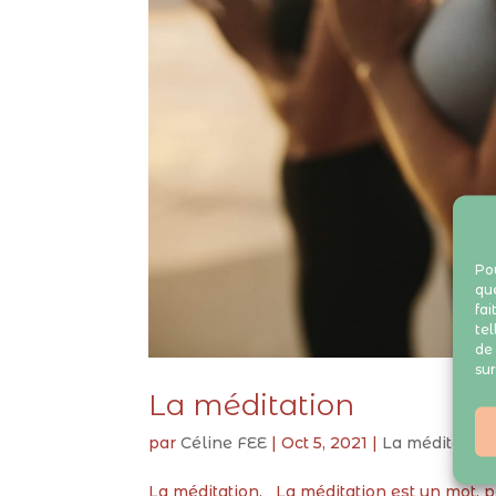
Pou
que
fai
tel
de 
sur
La méditation
par
Céline FEE
|
Oct 5, 2021
|
La méditation
La méditation. La méditation est un mot, p