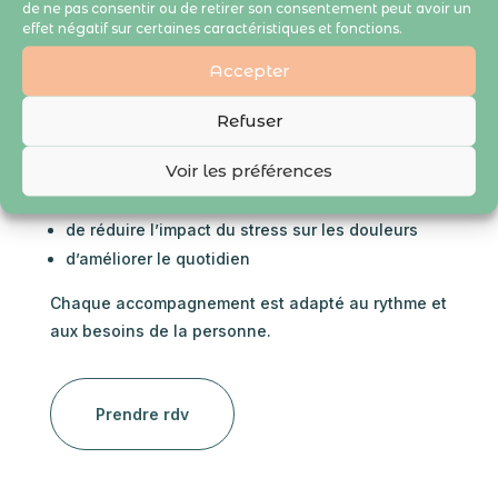
complément du suivi médical
de ne pas consentir ou de retirer son consentement peut avoir un
effet négatif sur certaines caractéristiques et fonctions.
L’accompagnement proposé chez Fée & Sens ne
Accepter
remplace en aucun cas un traitement médical.
Refuser
Il s’inscrit comme un soutien naturel
complémentaire, permettant :
Voir les préférences
de mieux vivre avec la maladie
de réduire l’impact du stress sur les douleurs
d’améliorer le quotidien
Chaque accompagnement est adapté au rythme et
aux besoins de la personne.
Prendre rdv