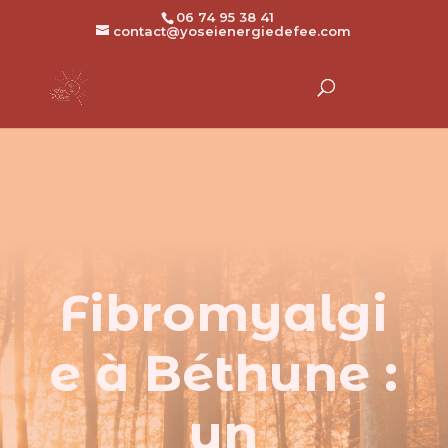
06 74 95 38 41
contact@yoseienergiedefee.com
Fibromyalgi
e à Béthune :
un